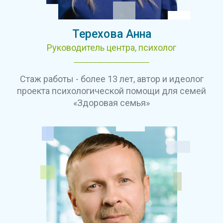
в месяц) и в группе (4 раза в месяц), а
дней), курс для созависимых "Здоровая
также получать диагностический
семья", программные рабочие журналы
массаж проблемной зоны 4 раза в
(5 тетрадей), постельное бельё и
Терехова Анна
месяц. Ежемесячно проводятся
полотенца.
Руководитель центра, психолог
письменные аналитические задания и
мониторинг успеваемости с
корректировкой динамики. Программа
Стаж работы - более 13 лет, автор и идеолог
включает посещение банного
проекта психологической помощи для семей
комплекса и участие в фитнес-группе 4
«Здоровая семья»
раза в месяц, выездные досуговые
мероприятия раз в месяц (после 30
дней), курс для созависимых "Здоровая
семья", индивидуальное
сопровождение по дневнику
самоанализа, а также предоставление
программных рабочих журналов и
комплектов постельного белья и
полотенец.